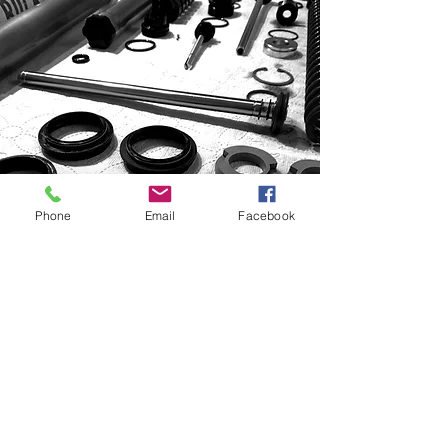
Phone
Email
Facebook
SERWIS AMORTYZACJI
idź do cennika